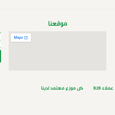
موقعنا
ب
عملاء B2B
كن موزع معتمد لدينا