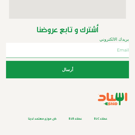
أشترك و تابع عروضنا
بريدك الالكتروني
أرسال
عملاء B2C
عملاء B2B
كن موزع معتمد لدينا