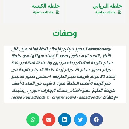
خلطة البرياني
خلطة الكبسة
خلطات جاهزة
خلطات جاهزة
وصفات
@esnadfoods
تحضير دجاج بالزبدة بخلطة إسناد مين قال
الأكل اللذيذ لازم يكون صعب؟ إسناد سهلتها مع خلطة
دجاج بالزبدة استمتع بطعم بدون ولا غلطة المقادير: 500
جرام صدور دجاج 25 جرام زبدة خلطة الدجاج بالزبدة من
إسناد 50 جرام كريمة طبخ الطريقة: 1-حمس صدور الدجاج
مع الزبدة 2-أضف الخلطة مع 1\2 كوب من الماء 3-أضف
كريمة الطبخ طبخ
#اسناد_سندك
#بهارات
#عبري_بطبخك
#وصفات
#recipe
♬ original sound - Esnadfoods
#esnadfoods